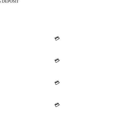
 DEPOSIT
💳
💳
💳
💳