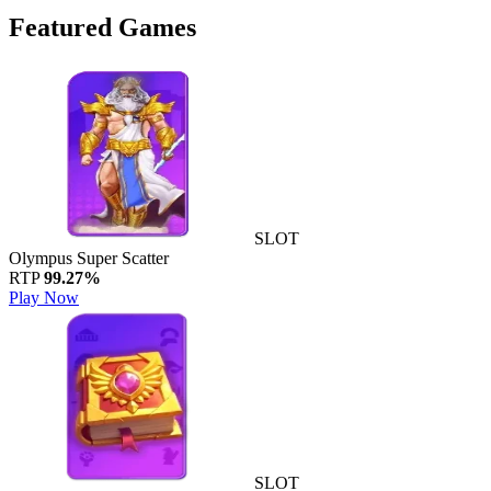
Featured Games
SLOT
Olympus Super Scatter
RTP
99.27%
Play Now
SLOT